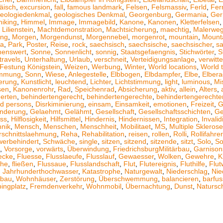
äisch
,
excursion
,
fall
,
famous landmark
,
Felsen
,
Felsmassiv
,
Ferld
,
Fer
eologiedenkmal
,
geologisches Denkmal
,
Georgenburg
,
Germania
,
Ger
hiking
,
Himmel
,
Immage
,
Immagebild
,
Kanone
,
Kanonen
,
Kletterfelsen
,
Lilienstein
,
Machtdemonstration
,
Machtsicherung
,
maechtig
,
Malerwe
ung
,
Morgen
,
Morgendunst
,
Morgennebel
,
morgenrot
,
mountain
,
Mount
a
,
Park
,
Poster
,
Reise
,
rock
,
saechsisch
,
saechsische
,
saechsischer
,
s
henswert
,
Sonne
,
Sonnenlicht
,
sonnig
,
Staatsgefaengnis
,
Stichwörter
,
S
travels
,
Unterhaltung
,
Urlaub
,
verschneit
,
Verteidigungsanlage
,
verwitte
Festung Königstein
,
Weizen
,
Werbung
,
Winter
,
World locations
,
World t
immung
,
Sonn
,
Wiese
,
Anlegestelle
,
Elbbogen
,
Elbdampfer
,
Elbe
,
Elber
ierung
,
Kunstlicht
,
leuchtend
,
Lichter
,
Lichtstimmung
,
light
,
luminous
,
Mi
sen
,
Kanonenrohr
,
Rad
,
Speichenrad
,
Absicherung
,
aktiv
,
allein
,
Alters
,
erten
,
behindertengerecht
,
behindertengerechte
,
behindertengerechte
ed persons
,
Disrkiminierung
,
einsam
,
Einsamkeit
,
emotionen
,
Freizeit
,
G
nderung
,
Gelaehmt
,
Gelähmt
,
Gesellschaft
,
Gesellschaftsschichten
,
Ge
uss
,
Hilflosigkeit
,
Hilfsmittel
,
Hindernis
,
Hindernissen
,
Integration
,
Invali
hnik
,
Mensch
,
Menschen
,
Menschheit
,
Mobilitaet
,
MS
,
Multiple Sklerose
schnittslaehmung
,
Reha
,
Rehabilitation
,
reisen
,
rollen
,
Rolli
,
Rollifahrer
werbehindert
,
Schwäche
,
single
,
sitzen
,
sitzend
,
sitzende
,
sitzt
,
Solo
,
So
,
Vorsorge
,
vorwärts
,
Überwindung
,
FriedrichsburgMilitärbau
,
Garnison
ecke
,
Fluesse
,
Flusslaeufe
,
Flusslauf
,
Gewaesser
,
Wolken
,
Gewehre
,
K
ühe
,
fließen
,
Flussaue
,
Flusslandschaft
,
Flut
,
Flutereignis
,
Fluthilfe
,
Flut
,
Jahrhunderthochwasser
,
Katastrophe
,
Naturgewalt
,
Niederschlag
,
Nie
fbau
,
Wohnhäuser
,
Zerstörung
,
Überschwemmung
,
balancieren
,
barfus
ingplatz
,
Fremdenverkehr
,
Wohnmobil
,
Übernachtung
,
Dunst
,
Natursc