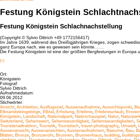
Festung Königstein Schlachtnach
Festung Königstein Schlachnachstellung
(Copyright © Sylvio Dittrich +49 1772156417)
Im Jahre 1639, während des Dreißigjährigen Krieges, zogen schwedisc
ganz Europa nach, wie es gewesen sein könnte........
Die Festung Königstein ist eine der größten Bergfestungen in Europa u
[+]
Ort:
Königstein
Fotograf:
Sylvio Dittrich
Aufnahmedatum:
09.06.2012
Stichwörter:
Ansicht
,
Architektur
,
Ausflugsziel
,
Aussenaufnahme
,
Aussichtspunkt
,
Ba
Elbsandsteingebirge
,
Elbtal
,
Erholung
,
Erlebnis
,
Erlebnisurlaub
,
Erosio
Königstein
,
Landschaft
,
Nationalpark
,
Natirschauspiel
,
Natur
,
Naturpar
Switzerland
,
Sehenswert
,
Sehenswuerdigkeit
,
Sehenswuerdigkeiten
,
S
Touristenattraktion
,
Touristik
,
Touristisch
,
travel-photography
,
Umwelt
,
Aussenansicht
,
Aussenansichten
,
Aussenaufnahmen
,
Baeume
,
Bau
,
B
Blätter
,
Bronze
,
Bronzerohr
,
Brunnen
,
Brunnenhaus
,
building
,
buildings
climbing area
,
Daemmerung
,
Dezember
,
Display
,
Dittrich
,
Dresden
,
Dä