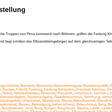
stellung
he Truppen von Pirna kommend nach Böhmen, griffen die Festung König
nd liegt inmitten des Elbsandsteingebirges auf dem gleichnamigen Tafe
ugeschichte
,
Bauwerk
,
Bauwerke
,
Besuchermagnet
,
Bundesrepublik
,
D
n
,
Europa
,
Felsriff
,
Festung
,
Festung Königstein
,
Freistaat Sachsen
,
his
k
,
Nebel
,
Nebelschwaden
,
Reiseziel
,
Romantik
,
romantisch
,
Sachsen
,
S
ehenswürdigkeit
,
Sonnenaufgang
,
Staedtetourismus
,
Stimmung
,
stimm
Urlaubsgebiet
,
Urlaubsziel
,
Wanderziel
,
Abend
,
Abendhimmel
,
Abendrot
audenkmal
,
Bauten
,
Befestigung
,
beherrschend
,
Beleuchtung
,
Berg
,
Be
,
Bundesländer
,
bunt
,
Burg
,
Burgen
,
Burgmauer
,
Bäume
,
castle
,
castle
cher
,
Dämmerlicht
,
Elbdampfer in Königstein
,
Elbelandschaft
,
Elbetal
,
E