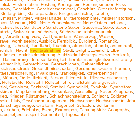
nblick
,
Fesformation
,
Festung Koenigstein
,
Festungsmauer
,
Fluss
,
many
,
Geschichte
,
Geschichtsdenkmal
,
Geschütz
,
Grenzbefestigung
,
,
Klettergebiet
,
Kletterparadies
,
Kriegsgeschichte
,
Lafette
,
g
,
massif
,
Militaer
,
Militaeranlage
,
Militaergeschichte
,
militaerhistorisch
,
ains
,
Museum
,
NBL
,
Neue Bundeslaender
,
Neue Ostdeutschland
,
aechsisches
,
Sandstone Sandstone Saxon
,
Sassonia
,
Saxe
,
Saxony
,
tände
,
Switzerland
,
sächsisch
,
Sächsische
,
table mountain
,
rt
,
Verwitterung
,
view
,
Wald
,
wandern
,
Wanderweg
,
Wasser
,
ravel
,
worth seeing
,
Ausblick
,
Fernblick,
,
Euroland
,
Romantik
,
adweg
,
Fahrrad
,
Rundfahrt
,
Touristen
,
abendlich
,
abends
,
angestrahlt
,
schlicht
,
Nacht
,
Nachtaufnahme
,
Stadt
,
twilight
,
Zwielicht
,
Elbe
anfassen
,
Antidiskriminierung
,
Antidiskriminierungsgesetzt
,
Armkraft
,
r
,
Behinderung
,
Berufsunfaehigkeit
,
Berufsunfaehigkeitsversicherung
,
ebrechlich
,
Gebrechliche
,
Gebrechlichen
,
Gebrechlicher
,
sichtsausdruck
,
Gesundheitsschaden
,
Gesundheitswesen
,
Haende
,
ditaesversicherung
,
Invaliditaet
,
Kraftlosigkeit
,
körperbehindert
,
,
Männer
,
Oeffentlichkeit
,
Person
,
Pflegestufe
,
Pflegeversicherung
,
,
Rollstuehle
,
Rollstuhl
,
Rollstuhlfahrer
,
rollstuhlfahrergerecht
,
zial
,
Sozialamt
,
Sozialfall
,
Symbol
,
Symbolbild
,
Symbole
,
Symbolfoto
,
skirche
,
Magdalenenburg
,
Riesenfass
,
Ausstellung
,
Neues Zeughaus
,
rieg
,
Krieger
,
Rüstungen
,
Schlachnachstellung
,
Schlacht
,
Soldaten
,
welle
,
Fluß
,
Gewässermanagement
,
Hochwasser
,
Hochwasser im Jahr
derschlagsmenge
,
Ortskern
,
Regentief
,
Schaden
,
Schlamm
,
s
,
erleben
,
Erlebniss
,
Event
,
Extemsport
,
Festung Aktiv
,
Geography
,
hauspiel
,
Schauspiel
,
Sonnenlauf
,
Tagesablauf