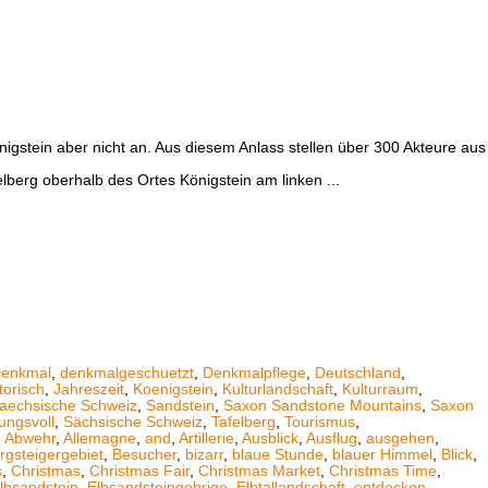
stein aber nicht an. Aus diesem Anlass stellen über 300 Akteure aus
lberg oberhalb des Ortes Königstein am linken ...
enkmal
,
denkmalgeschuetzt
,
Denkmalpflege
,
Deutschland
,
torisch
,
Jahreszeit
,
Koenigstein
,
Kulturlandschaft
,
Kulturraum
,
aechsische Schweiz
,
Sandstein
,
Saxon Sandstone Mountains
,
Saxon
ungsvoll
,
Sächsische Schweiz
,
Tafelberg
,
Tourismus
,
,
Abwehr
,
Allemagne
,
and
,
Artillerie
,
Ausblick
,
Ausflug
,
ausgehen
,
rgsteigergebiet
,
Besucher
,
bizarr
,
blaue Stunde
,
blauer Himmel
,
Blick
,
s
,
Christmas
,
Christmas Fair
,
Christmas Market
,
Christmas Time
,
lbsandstein
,
Elbsandsteingebrige
,
Elbtallandschaft
,
entdecken
,