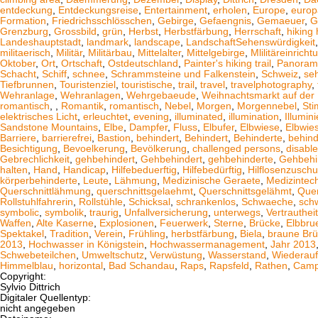
entdeckung
,
Entdeckungsreise
,
Entertainment
,
erholen
,
Europe
,
europ
Formation
,
Friedrichsschlösschen
,
Gebirge
,
Gefaengnis
,
Gemaeuer
,
G
Grenzburg
,
Grossbild
,
grün
,
Herbst
,
Herbstfärbung
,
Herrschaft
,
hiking 
Landeshauptstadt
,
landmark
,
landscape
,
LandschaftSehenswürdigkeit
militaerisch
,
Militär
,
Militärbau
,
Mittelalter
,
Mittelgebirge
,
Mlilitäreinricht
Oktober
,
Ort
,
Ortschaft
,
Ostdeutschland
,
Painter's hiking trail
,
Panoram
Schacht
,
Schiff
,
schnee
,
Schrammsteine und Falkenstein
,
Schweiz
,
se
Tiefbrunnen
,
Touristenziel
,
touristische
,
trail
,
travel
,
travelphotography
,
Wehranlage
,
Wehranlagen
,
Wehrgebaeude
,
Weihnachtsmarkt auf der 
romantisch
,
,
Romantik
,
romantisch
,
Nebel
,
Morgen
,
Morgennebel
,
St
elektrisches Licht
,
erleuchtet
,
evening
,
illuminated
,
illumination
,
Illumin
Sandstone Mountains
,
Elbe
,
Dampfer
,
Fluss
,
Elbufer
,
Elbwiese
,
Elbwie
Barriere
,
barrierefrei
,
Bastion
,
behindert
,
Behindert
,
Behinderte
,
behind
Besichtigung
,
Bevoelkerung
,
Bevölkerung
,
challenged persons
,
disabl
Gebrechlichkeit
,
gehbehindert
,
Gehbehindert
,
gehbehinderte
,
Gehbehi
halten
,
Hand
,
Handicap
,
Hilfebeduerftig
,
Hilfebedürftig
,
Hilflosenzusch
körperbehinderte
,
Leute
,
Lähmung
,
Medizinische Geraete
,
Medizintec
Querschnittlähmung
,
querschnittsgelaehmt
,
Querschnittsgelähmt
,
Quer
Rollstuhlfahrerin
,
Rollstühle
,
Schicksal
,
schrankenlos
,
Schwaeche
,
sch
symbolic
,
symbolik
,
traurig
,
Unfallversicherung
,
unterwegs
,
Vertrautheit
Waffen
,
Alte Kaserne
,
Explosionen
,
Feuerwerk
,
Sterne
,
Brücke
,
Elbbru
Spektakel
,
Tradition
,
Verein
,
Frühling
,
herbstfärbung
,
Biela
,
braune Br
2013
,
Hochwasser in Königstein
,
Hochwassermanagement
,
Jahr 2013
Schwebeteilchen
,
Umweltschutz
,
Verwüstung
,
Wasserstand
,
Wiederau
Himmelblau
,
horizontal
,
Bad Schandau
,
Raps
,
Rapsfeld
,
Rathen
,
Camp
Copyright:
Sylvio Dittrich
Digitaler Quellentyp:
nicht angegeben